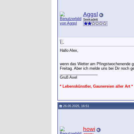
Aggsl
Seekadett
Hallo Alex,
wenn das Wetter am Pfingstwochenende gut 
Freitag. Aber ich melde uns bei Dir noch g
__________________
Gruß Axel
* Lebenskünstler, Gaunereien aller Art *
26.05.2025, 16:51
howi