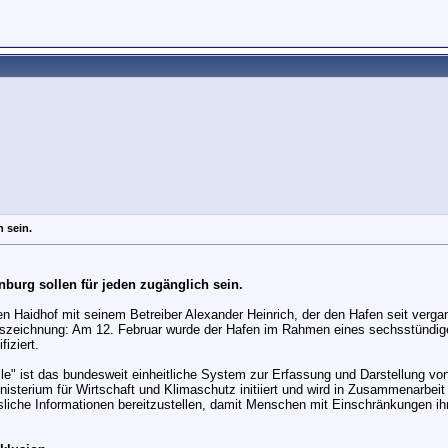
h sein.
nburg sollen für jeden zugänglich sein.
fen Haidhof mit seinem Betreiber Alexander Heinrich, der den Hafen seit verg
n Auszeichnung: Am 12. Februar wurde der Hafen im Rahmen eines sechsstündig
fiziert.
" ist das bundesweit einheitliche System zur Erfassung und Darstellung von 
sterium für Wirtschaft und Klimaschutz initiiert und wird in Zusammenarbeit
ässliche Informationen bereitzustellen, damit Menschen mit Einschränkungen i