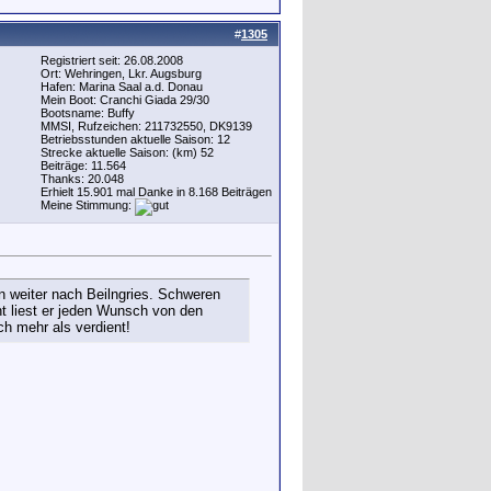
#
1305
Registriert seit: 26.08.2008
Ort: Wehringen, Lkr. Augsburg
Hafen: Marina Saal a.d. Donau
Mein Boot: Cranchi Giada 29/30
Bootsname: Buffy
MMSI, Rufzeichen: 211732550, DK9139
Betriebsstunden aktuelle Saison: 12
Strecke aktuelle Saison: (km) 52
Beiträge: 11.564
Thanks: 20.048
Erhielt 15.901 mal Danke in 8.168 Beiträgen
Meine Stimmung:
 weiter nach Beilngries. Schweren
nt liest er jeden Wunsch von den
ch mehr als verdient!