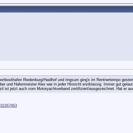
rtboothafen Riedenburg/Haidhof und ringsum ging's im Rentnertempo gestern
er und Hafenmeister Alex war in jeder Hinsicht erstklassig. Immer gut gelau
l ist jetzt auch vom Motoryachtverband zertifiziert/ausgezeichnet. Hat er au
932267453