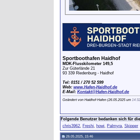
__________________
Sportboothafen Haidhof
MDK-Flusskilometer 149,5
Zur Güterlände 21
93 339 Riedenburg - Haidhof
Tel: 0151 / 270 52 599
Web:
www.Hafen-Haidhof.de
E-Mail:
Kontakt@Hafen-Haidhof.de
Geändert von Haidhof-Hafen (26.05.2025 um
14:3
Folgende Benutzer bedanken sich für die
chris3962
,
Freshi
,
howi
,
Palmyra
,
Skipper
26.05.2025, 15:46