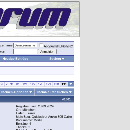
tzername
Angemeldet bleiben?
wort
Heutige Beiträge
Suchen
te
<
31
81
121
127
128
129
130
131
Themen-Optionen
Thema durchsuchen
#
1301
Registriert seit: 28.09.2024
Ort: München
Hafen: Trailer
Mein Boot: Quicksilver Active 505 Cabin
Bootsname: Merlin
Beiträge: 4
Thanks: 3