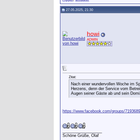
27.05.2025, 21:30
howi
ADMIN
Zitat:
Nach einer wundervollen Woche im Spo
Herzens, denn der Service vom Betreib
Augen seiner Gäste ab und sein Domizi
https://www.facebook.com/groups/719368
__________________
Schöne Grüße, Olaf