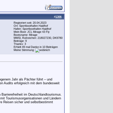
#
1306
Registriert seit: 20.04.2023
Ort: Sportboothafen Haidhof
Hafen: Sportboothafen Haidhof
Mein Boot: JCL Mirage 43 Fly
Bootsname: Mirage
MMSI, Rufzeichen: 218027230, DK9780
Beiträge: 9
Thanks: 3
Erhielt 49 mal Danke in 10 Beiträgen
Meine Stimmung:
angenem Jahr als Pächter führt – und
en Audits erfolgreich mit dem bundesweit
Barrierefreiheit im Deutschlandtourismus.
 mit Tourismusorganisationen und Ländern
hre Reisen sicher und selbstbestimmt