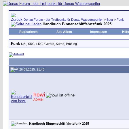
Donau Forum - der Treffpunkt für Donau Wassersportler
>
Boot
>
Funk
Handbuch Binnenschifffahrtsfunk 2025
Registrieren
Alle Alben
Impressum
Hilfe
Funk
UBI, SRC, LRC, Geräte, Kurse, Prüfung
26.05.2025, 21:40
howi
ADMIN
Handbuch Binnenschifffahrtsfunk 2025