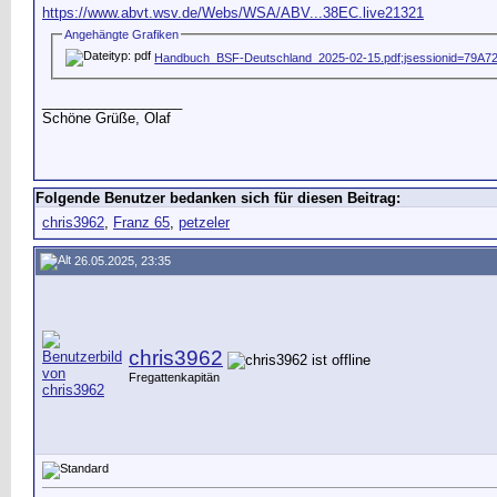
https://www.abvt.wsv.de/Webs/WSA/ABV...38EC.live21321
Angehängte Grafiken
Handbuch_BSF-Deutschland_2025-02-15.pdf;jsessionid=79
__________________
Schöne Grüße, Olaf
Folgende Benutzer bedanken sich für diesen Beitrag:
chris3962
,
Franz 65
,
petzeler
26.05.2025, 23:35
chris3962
Fregattenkapitän