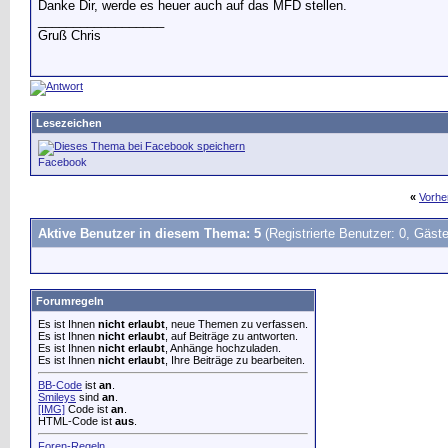
Danke Dir, werde es heuer auch auf das MFD stellen.
__________________
Gruß Chris
Lesezeichen
Facebook
«
Vorhe
Aktive Benutzer in diesem Thema: 5
(Registrierte Benutzer: 0, Gäste
Forumregeln
Es ist Ihnen
nicht erlaubt
, neue Themen zu verfassen.
Es ist Ihnen
nicht erlaubt
, auf Beiträge zu antworten.
Es ist Ihnen
nicht erlaubt
, Anhänge hochzuladen.
Es ist Ihnen
nicht erlaubt
, Ihre Beiträge zu bearbeiten.
BB-Code
ist
an
.
Smileys
sind
an
.
[IMG]
Code ist
an
.
HTML-Code ist
aus
.
Foren-Regeln