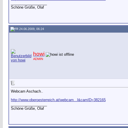
__________________
Schöne Grüße, Olaf
24.06.2009, 06:24
howi
ADMIN
Webcam Aschach..
http://www.oberoesterreich.at/webcam...l&camID=382165
__________________
Schöne Grüße, Olaf