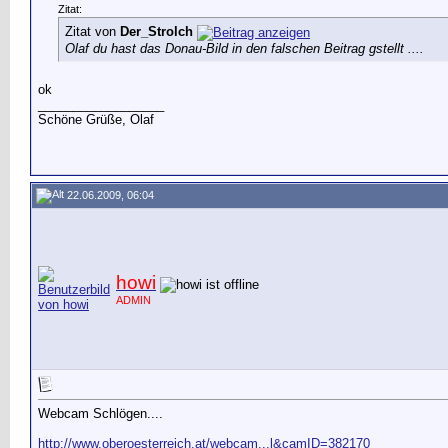
Zitat:
Zitat von
Der_Strolch
Olaf du hast das Donau-Bild in den falschen Beitrag gstellt ....
ok
__________________
Schöne Grüße, Olaf
22.06.2009, 06:04
howi
ADMIN
Webcam Schlögen....
http://www.oberoesterreich.at/webcam...l&camID=382170