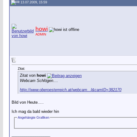
13.07.2009, 15:59
howi
ADMIN
Zitat:
Zitat von
howi
Webcam Schlögen....
http://www.oberoesterreich.at/webcam...l&camID=382170
Bild von Heute.....
Ich mag da bald wieder hin
Angehängte Grafiken
__________________