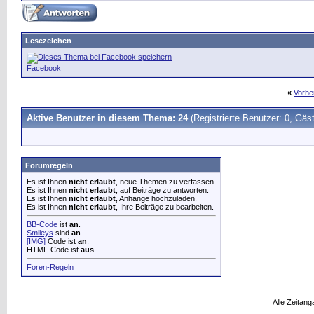
Lesezeichen
Facebook
«
Vorhe
Aktive Benutzer in diesem Thema: 24
(Registrierte Benutzer: 0, Gäst
Forumregeln
Es ist Ihnen
nicht erlaubt
, neue Themen zu verfassen.
Es ist Ihnen
nicht erlaubt
, auf Beiträge zu antworten.
Es ist Ihnen
nicht erlaubt
, Anhänge hochzuladen.
Es ist Ihnen
nicht erlaubt
, Ihre Beiträge zu bearbeiten.
BB-Code
ist
an
.
Smileys
sind
an
.
[IMG]
Code ist
an
.
HTML-Code ist
aus
.
Foren-Regeln
Alle Zeitang