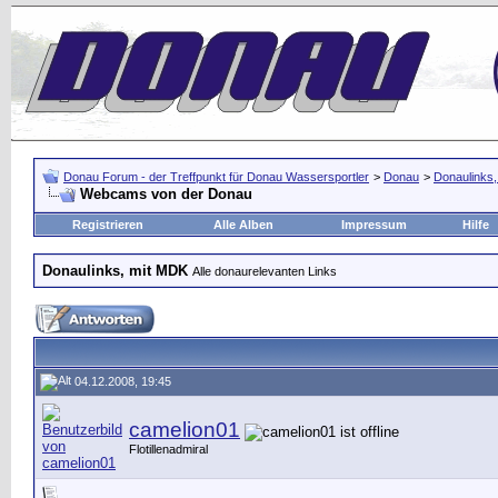
Donau Forum - der Treffpunkt für Donau Wassersportler
>
Donau
>
Donaulinks
Webcams von der Donau
Registrieren
Alle Alben
Impressum
Hilfe
Donaulinks, mit MDK
Alle donaurelevanten Links
04.12.2008, 19:45
camelion01
Flotillenadmiral