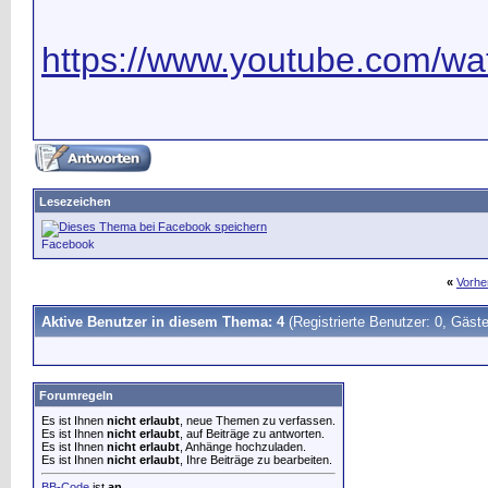
https://www.youtube.com/wat
Lesezeichen
Facebook
«
Vorhe
Aktive Benutzer in diesem Thema: 4
(Registrierte Benutzer: 0, Gäste
Forumregeln
Es ist Ihnen
nicht erlaubt
, neue Themen zu verfassen.
Es ist Ihnen
nicht erlaubt
, auf Beiträge zu antworten.
Es ist Ihnen
nicht erlaubt
, Anhänge hochzuladen.
Es ist Ihnen
nicht erlaubt
, Ihre Beiträge zu bearbeiten.
BB-Code
ist
an
.