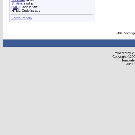
Smileys
sind
an
.
[IMG]
Code ist
an
.
HTML-Code ist
aus
.
Foren-Regeln
Alle Zeitang
Powered by vBu
Copyright ©2000
Template
Alle 