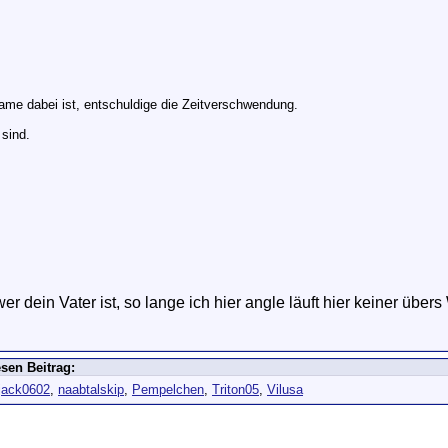
ame dabei ist, entschuldige die Zeitverschwendung.
sind.
wer dein Vater ist, so lange ich hier angle läuft hier keiner über
sen Beitrag:
jack0602
,
naabtalskip
,
Pempelchen
,
Triton05
,
Vilusa