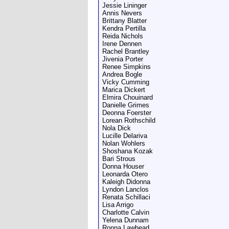
Jessie Lininger
Annis Nevers
Brittany Blatter
Kendra Pertilla
Reida Nichols
Irene Dennen
Rachel Brantley
Jivenia Porter
Renee Simpkins
Andrea Bogle
Vicky Cumming
Marica Dickert
Elmira Chouinard
Danielle Grimes
Deonna Foerster
Lorean Rothschild
Nola Dick
Lucille Delariva
Nolan Wohlers
Shoshana Kozak
Bari Strous
Donna Houser
Leonarda Otero
Kaleigh Didonna
Lyndon Lanclos
Renata Schillaci
Lisa Arrigo
Charlotte Calvin
Yelena Dunnam
Ronna Lawhead