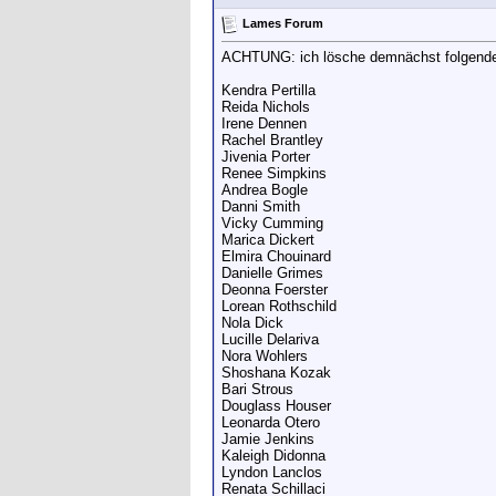
Lames Forum
ACHTUNG: ich lösche demnächst folgende Le
Kendra Pertilla
Reida Nichols
Irene Dennen
Rachel Brantley
Jivenia Porter
Renee Simpkins
Andrea Bogle
Danni Smith
Vicky Cumming
Marica Dickert
Elmira Chouinard
Danielle Grimes
Deonna Foerster
Lorean Rothschild
Nola Dick
Lucille Delariva
Nora Wohlers
Shoshana Kozak
Bari Strous
Douglass Houser
Leonarda Otero
Jamie Jenkins
Kaleigh Didonna
Lyndon Lanclos
Renata Schillaci