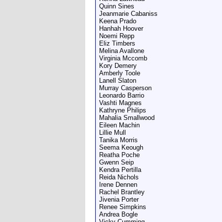
Quinn Sines
Jeanmarie Cabaniss
Keena Prado
Hanhah Hoover
Noemi Repp
Eliz Timbers
Melina Avallone
Virginia Mccomb
Kory Demery
Amberly Toole
Lanell Slaton
Murray Casperson
Leonardo Barrio
Vashti Magnes
Kathryne Philips
Mahalia Smallwood
Eileen Machin
Lillie Mull
Tanika Morris
Seema Keough
Reatha Poche
Gwenn Seip
Kendra Pertilla
Reida Nichols
Irene Dennen
Rachel Brantley
Jivenia Porter
Renee Simpkins
Andrea Bogle
Vicky Cumming