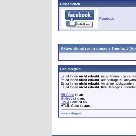
Lesezeichen
Facebook
Aktive Benutzer in diesem Thema: 3
(Re
Forumregeln
Es ist Ihnen
nicht erlaubt
, neue Themen zu verfa
Es ist Ihnen
nicht erlaubt
, auf Beiträge zu antwort
Es ist Ihnen
nicht erlaubt
, Anhänge hochzuladen.
Es ist Ihnen
nicht erlaubt
, Ihre Beiträge zu bearbe
BB-Code
ist
an
.
Smileys
sind
an
.
[IMG]
Code ist
an
.
HTML-Code ist
aus
.
Foren-Regeln