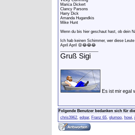
Marica Dickert
Clancy Parsons
Harry Dick
Amanda Hugandkis
Mike Hunt
Wenn du bis hier geschaut hast, ob dein N
Ich hab keinen Schimmer, wer diese Leute 
April April 😝😂😂😂
__________________
Gruß Sigi
Es ist mir egal 
Folgende Benutzer bedanken sich für die
chris3962
,
edgar
,
Franz 65
,
glumpo
,
howi
,