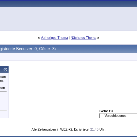
«
Vorheriges Thema
|
Nächstes Thema
»
gistrierte Benutzer: 0, Gäste: 3)
ssen.
en.
iten.
Gehe zu
Alle Zeitangaben in WEZ +2. Es ist jetzt
21:45
Uhr.