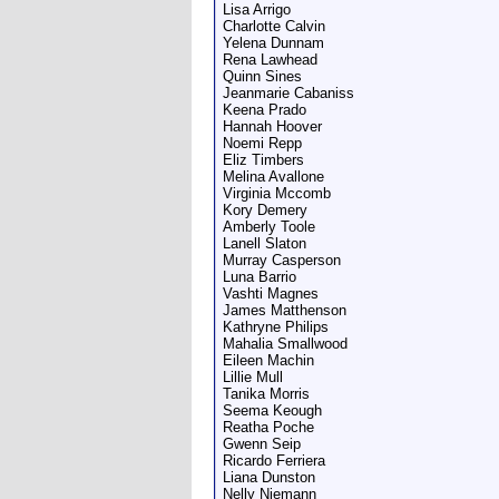
Lisa Arrigo
Charlotte Calvin
Yelena Dunnam
Rena Lawhead
Quinn Sines
Jeanmarie Cabaniss
Keena Prado
Hannah Hoover
Noemi Repp
Eliz Timbers
Melina Avallone
Virginia Mccomb
Kory Demery
Amberly Toole
Lanell Slaton
Murray Casperson
Luna Barrio
Vashti Magnes
James Matthenson
Kathryne Philips
Mahalia Smallwood
Eileen Machin
Lillie Mull
Tanika Morris
Seema Keough
Reatha Poche
Gwenn Seip
Ricardo Ferriera
Liana Dunston
Nelly Niemann