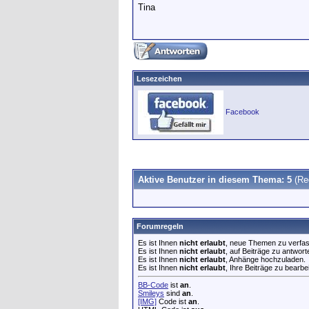
Tina
Lesezeichen
Facebook
Aktive Benutzer in diesem Thema: 5
(Re
Forumregeln
Es ist Ihnen
nicht erlaubt
, neue Themen zu verfa
Es ist Ihnen
nicht erlaubt
, auf Beiträge zu antwort
Es ist Ihnen
nicht erlaubt
, Anhänge hochzuladen.
Es ist Ihnen
nicht erlaubt
, Ihre Beiträge zu bearbe
BB-Code
ist
an
.
Smileys
sind
an
.
[IMG]
Code ist
an
.