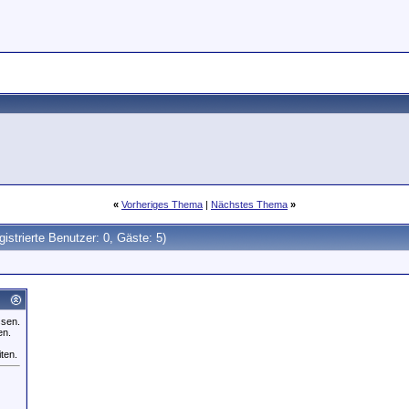
«
Vorheriges Thema
|
Nächstes Thema
»
gistrierte Benutzer: 0, Gäste: 5)
ssen.
en.
iten.