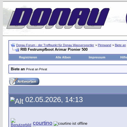
Donau Forum - der Treffpunkt für Donau Wassersportler
>
Pinnwand
>
Biete an
RIB Festrumpfboot Arimar Pionier 500
Registrieren
Alle Alben
Impressum
Hilfe
Biete an
Privat an Privat
02.05.2026, 14:13
courtino