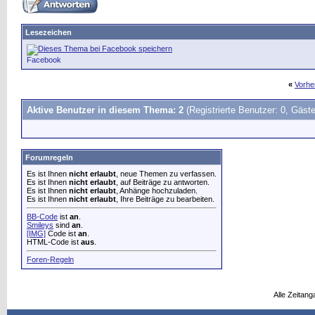
Lesezeichen
Facebook
«
Vorhe
Aktive Benutzer in diesem Thema: 2
(Registrierte Benutzer: 0, Gäste
Forumregeln
Es ist Ihnen
nicht erlaubt
, neue Themen zu verfassen.
Es ist Ihnen
nicht erlaubt
, auf Beiträge zu antworten.
Es ist Ihnen
nicht erlaubt
, Anhänge hochzuladen.
Es ist Ihnen
nicht erlaubt
, Ihre Beiträge zu bearbeiten.
BB-Code
ist
an
.
Smileys
sind
an
.
[IMG]
Code ist
an
.
HTML-Code ist
aus
.
Foren-Regeln
Alle Zeitang