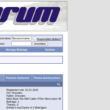
tzername
Angemeldet bleiben?
wort
Heutige Beiträge
Suchen
Themen-Optionen
Thema durchsuchen
#
1
Registriert seit: 31.01.2022
Ort: Dresden
Hafen: Dresden
Mein Boot: Rio 580 Cabin 470er Mercruiser IB
Beiträge: 1
Thanks: 0
Erhielt 0 mal Danke in 0 Beiträgen