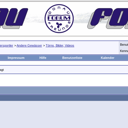
Benu
rsportler
>
Andere Gewässer
>
Törns, Bilder, Videos
Kenn
Impressum
Hilfe
Benutzerliste
Kalender
agt