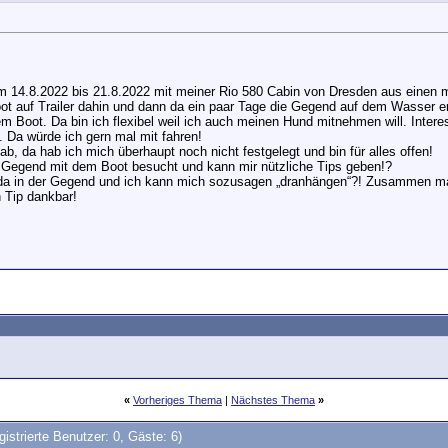
vom 14.8.2022 bis 21.8.2022 mit meiner Rio 580 Cabin von Dresden aus einen
t auf Trailer dahin und dann da ein paar Tage die Gegend auf dem Wasser er
 Boot. Da bin ich flexibel weil ich auch meinen Hund mitnehmen will. Interess
Da würde ich gern mal mit fahren!
, da hab ich mich überhaupt noch nicht festgelegt und bin für alles offen!
ie Gegend mit dem Boot besucht und kann mir nützliche Tips geben!?
de da in der Gegend und ich kann mich sozusagen „dranhängen“?! Zusammen 
n Tip dankbar!
«
Vorheriges Thema
|
Nächstes Thema
»
gistrierte Benutzer: 0, Gäste: 6)