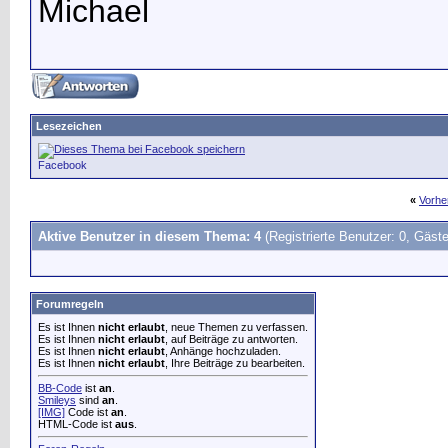
Michael
Lesezeichen
Facebook
«
Vorhe
Aktive Benutzer in diesem Thema: 4
(Registrierte Benutzer: 0, Gäste
Forumregeln
Es ist Ihnen
nicht erlaubt
, neue Themen zu verfassen.
Es ist Ihnen
nicht erlaubt
, auf Beiträge zu antworten.
Es ist Ihnen
nicht erlaubt
, Anhänge hochzuladen.
Es ist Ihnen
nicht erlaubt
, Ihre Beiträge zu bearbeiten.
BB-Code
ist
an
.
Smileys
sind
an
.
[IMG]
Code ist
an
.
HTML-Code ist
aus
.