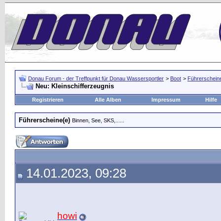
Donau Forum - der Treffpunkt für Donau Wassersportler
>
Boot
>
Führerschein
Neu: Kleinschifferzeugnis
Registrieren
Alle Alben
Impressum
Hilfe
Führerscheine(e)
Binnen, See, SKS,......
14.01.2023, 09:28
howi