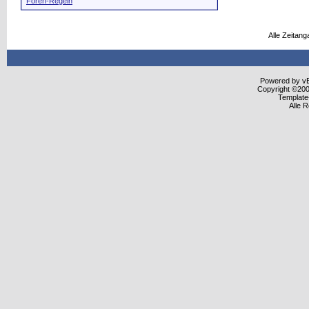
Foren-Regeln
Alle Zeitang
Powered by vBu
Copyright ©2000
Template
Alle 