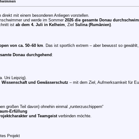
schwimmen
 direkt mit einem besonderen Anliegen vorstellen.
remschwimmer und werde im Sommer
2026 die gesamte Donau durchschwi
hnitt ist
ab dem 4. Juli in Kelheim
, Ziel
Sulina (Rumänien)
.
appen von ca. 50–60 km
. Das ist sportlich extrem – aber bewusst so gewählt
gesamte Donau durchgehend
:
. Uni Leipzig).
, Wissenschaft und Gewässerschutz
– mit dem Ziel, Aufmerksamkeit für Eu
inen großen Teil davon) ohnehin einmal „runterzuschippern“
raum-Erfüllung
rojektcharakter und Teamgeist
verbinden möchte.
etes Projekt