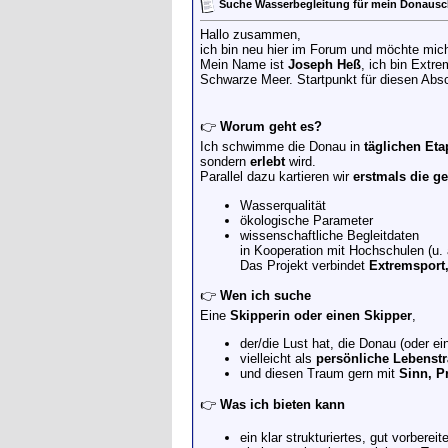
Suche Wasserbegleitung für mein Donau
Hallo zusammen,
ich bin neu hier im Forum und möchte mich
Mein Name ist
Joseph Heß
, ich bin Ext
Schwarze Meer. Startpunkt für diesen Absc
👉
Worum geht es?
Ich schwimme die Donau in
täglichen Et
sondern
erlebt
wird.
Parallel dazu kartieren wir
erstmals die 
Wasserqualität
ökologische Parameter
wissenschaftliche Begleitdaten
in Kooperation mit Hochschulen (u. a
Das Projekt verbindet
Extremsport
👉
Wen ich suche
Eine
Skipperin oder einen Skipper
,
der/die Lust hat, die Donau (oder e
vielleicht als
persönliche Lebenst
und diesen Traum gern mit
Sinn, P
👉
Was ich bieten kann
ein klar strukturiertes, gut vorbereit