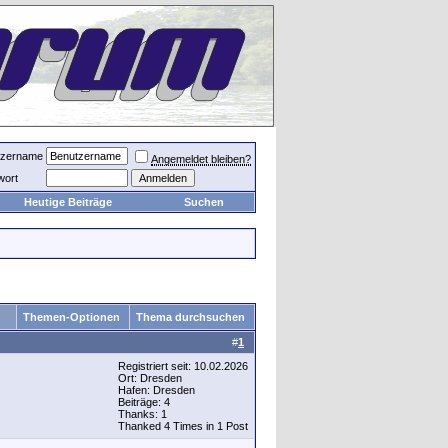
tzername
Angemeldet bleiben?
wort
Heutige Beiträge
Suchen
Themen-Optionen
Thema durchsuchen
#
1
Registriert seit: 10.02.2026
Ort: Dresden
Hafen: Dresden
Beiträge: 4
Thanks: 1
Thanked 4 Times in 1 Post