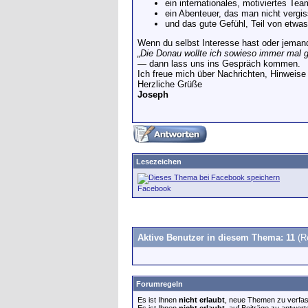
ein internationales, motiviertes Tea
ein Abenteuer, das man nicht vergis
und das gute Gefühl, Teil von etwa
Wenn du selbst Interesse hast oder jemand
„Die Donau wollte ich sowieso immer mal 
— dann lass uns ins Gespräch kommen.
Ich freue mich über Nachrichten, Hinweise 
Herzliche Grüße
Joseph
Lesezeichen
Facebook
Aktive Benutzer in diesem Thema: 11
(R
Forumregeln
Es ist Ihnen
nicht erlaubt
, neue Themen zu verfa