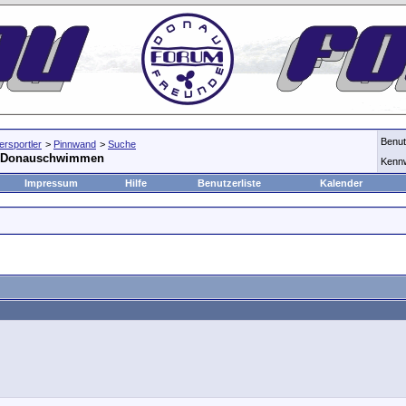
Benu
rsportler
>
Pinnwand
>
Suche
in Donauschwimmen
Kenn
Impressum
Hilfe
Benutzerliste
Kalender