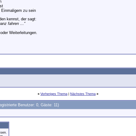
m
st
s Einmaligem zu sein
en kennst, der sagt:
ganz fahren …“
oder Weiterleitungen.
«
Vorheriges Thema
|
Nächstes Thema
»
egistrierte Benutzer: 0, Gäste: 11)
ssen.