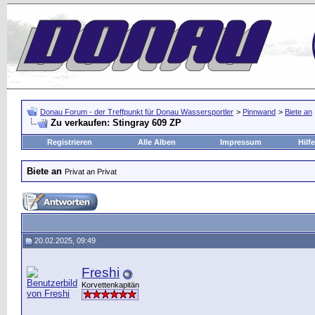
Donau Forum - der Treffpunkt für Donau Wassersportler
>
Pinnwand
>
Biete an
Zu verkaufen: Stingray 609 ZP
Registrieren
Alle Alben
Impressum
Hilfe
Biete an
Privat an Privat
20.02.2025, 09:49
Freshi
Korvettenkapitän