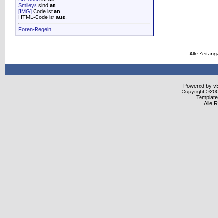
Smileys
sind
an
.
[IMG]
Code ist
an
.
HTML-Code ist
aus
.
Foren-Regeln
Alle Zeitang
Powered by vBu
Copyright ©2000
Template
Alle 