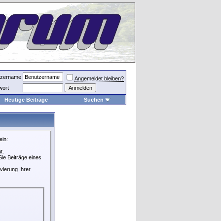
tzername
Angemeldet bleiben?
wort
Heutige Beiträge
Suchen
ein:
t.
ie Beiträge eines
.
vierung Ihrer