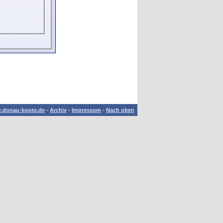
.donau-boote.de
-
Archiv
-
Impressum
-
Nach oben