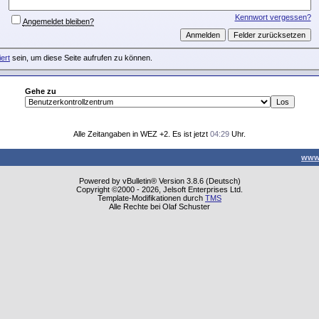
Kennwort vergessen?
Angemeldet bleiben?
iert
sein, um diese Seite aufrufen zu können.
Gehe zu
Alle Zeitangaben in WEZ +2. Es ist jetzt
04:29
Uhr.
www
Powered by vBulletin® Version 3.8.6 (Deutsch)
Copyright ©2000 - 2026, Jelsoft Enterprises Ltd.
Template-Modifikationen durch
TMS
Alle Rechte bei Olaf Schuster